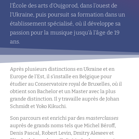
l’École des arts d’Oujgorod, dans l’ouest de
l’Ukraine, puis poursuit sa formation dans un
établissement spécialisé, où il développe sa
passion pour la musique jusqu’à l’âge de 19
ans.
Après plusieurs distinctions en Ukraine et en
Europe de l’Est, il s’installe en Belgique pour
étudier au Conservatoire royal de Bruxelles, où il
obtient son Bachelor et un Master avec la plus
grande distinction. Il y travaille auprès de Johan
Schmidt et Yoko Kikuchi.
Son parcours est enrichi par des
masterclasses
auprès de grands noms tels que Michel Béroff,
Denis Pascal, Robert Levin, Dmitry Alexeev et