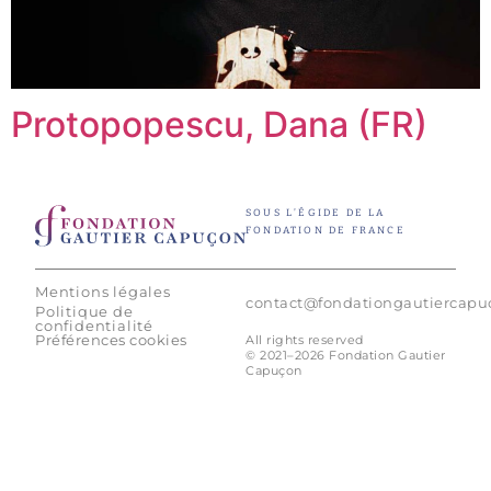
Protopopescu, Dana (FR)
SOUS L’ÉGIDE DE LA
FONDATION DE FRANCE
Mentions légales
contact@fondationgautiercap
Politique de
confidentialité
Préférences cookies
All rights reserved
© 2021–2026 Fondation Gautier
Capuçon