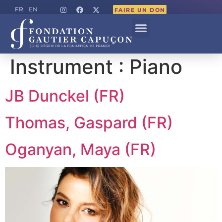
FR
EN
FAIRE UN DON
Instrument :
Piano
JB Dunckel (FR)
Thomas, Gaspard (FR)
Oganyan, Maya (FR)