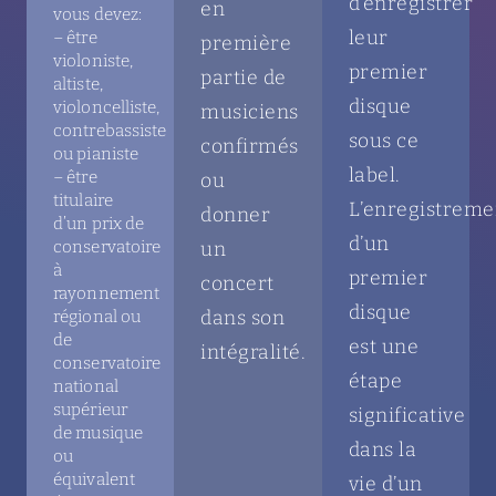
d’enregistrer
en
vous devez:
leur
– être
première
violoniste,
premier
partie de
altiste,
disque
violoncelliste,
musiciens
contrebassiste
sous ce
confirmés
ou pianiste
label.
– être
ou
titulaire
L’enregistreme
donner
d’un prix de
d’un
conservatoire
un
à
premier
concert
rayonnement
disque
dans son
régional ou
de
est une
intégralité.
conservatoire
étape
national
supérieur
significative
de musique
dans la
ou
équivalent
vie d’un