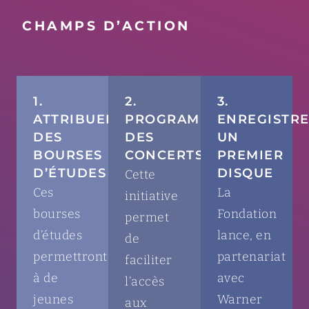
CHAMPS D’ACTION
1.
2.
3.
ATTRIBUER
PROGRAMMER
ENREGISTR
DES
DES
UN
BOURSES
CONCERTS
PREMIER
D’ÉTUDES
DISQUE
Cette
Ces
La
initiative
bourses
Fondation
permet
d’études
lance, en
de
permettront
partenariat
faciliter
à de
avec
l’accès
jeunes
Warner
aux