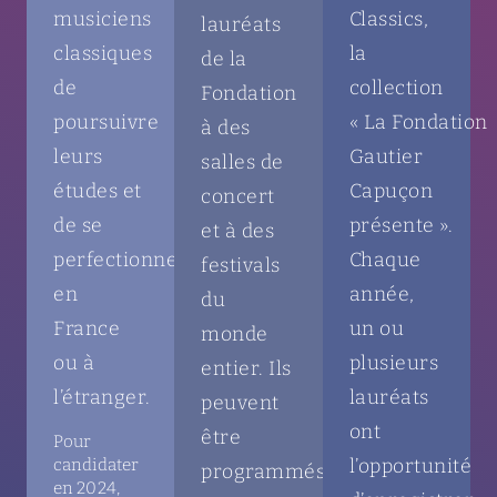
musiciens
Classics,
lauréats
classiques
la
de la
de
collection
Fondation
poursuivre
« La Fondation
à des
leurs
Gautier
salles de
études et
Capuçon
concert
de se
présente ».
et à des
perfectionner
Chaque
festivals
en
année,
du
France
un ou
monde
ou à
plusieurs
entier. Ils
l’étranger.
lauréats
peuvent
ont
être
Pour
l’opportunité
candidater
programmés
en 2024,